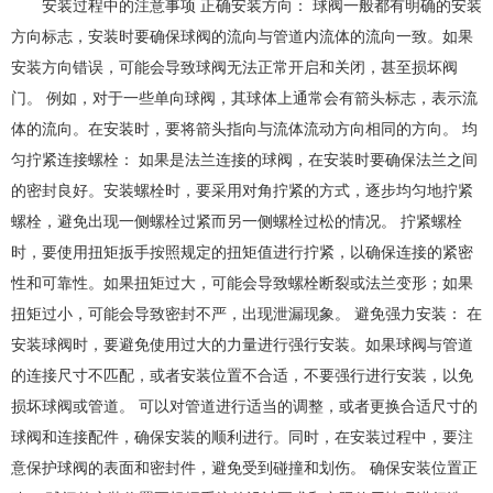
安装过程中的注意事项 正确安装方向： 球阀一般都有明确的安装
方向标志，安装时要确保球阀的流向与管道内流体的流向一致。如果
安装方向错误，可能会导致球阀无法正常开启和关闭，甚至损坏阀
门。 例如，对于一些单向球阀，其球体上通常会有箭头标志，表示流
体的流向。在安装时，要将箭头指向与流体流动方向相同的方向。 均
匀拧紧连接螺栓： 如果是法兰连接的球阀，在安装时要确保法兰之间
的密封良好。安装螺栓时，要采用对角拧紧的方式，逐步均匀地拧紧
螺栓，避免出现一侧螺栓过紧而另一侧螺栓过松的情况。 拧紧螺栓
时，要使用扭矩扳手按照规定的扭矩值进行拧紧，以确保连接的紧密
性和可靠性。如果扭矩过大，可能会导致螺栓断裂或法兰变形；如果
扭矩过小，可能会导致密封不严，出现泄漏现象。 避免强力安装： 在
安装球阀时，要避免使用过大的力量进行强行安装。如果球阀与管道
的连接尺寸不匹配，或者安装位置不合适，不要强行进行安装，以免
损坏球阀或管道。 可以对管道进行适当的调整，或者更换合适尺寸的
球阀和连接配件，确保安装的顺利进行。同时，在安装过程中，要注
意保护球阀的表面和密封件，避免受到碰撞和划伤。 确保安装位置正