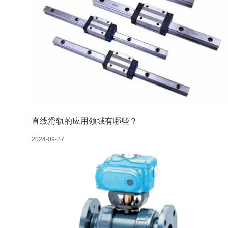
直线滑轨的应用领域有哪些？
2024-09-27