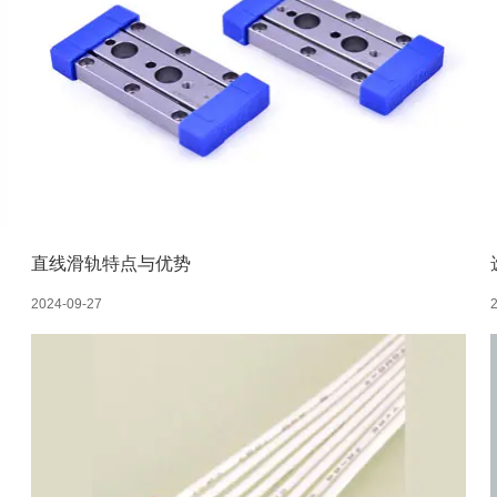
直线滑轨特点与优势
2024-09-27