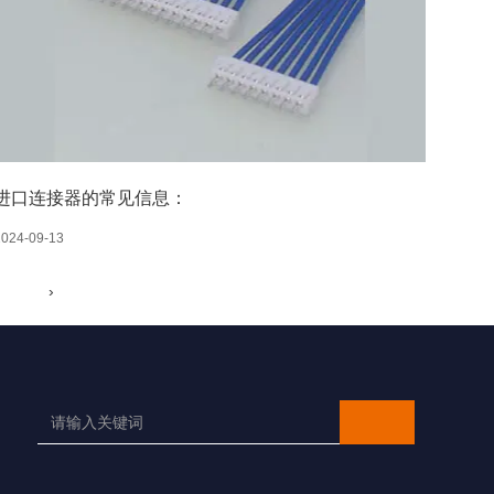
进口连接器的常见信息：
2024-09-13
›