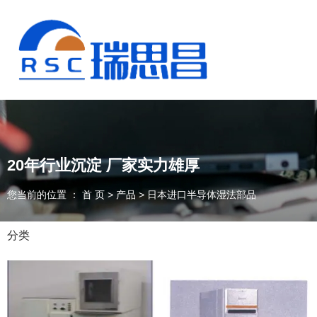
20年行业沉淀 厂家实力雄厚
您当前的位置 ： 首 页
>
产品
>
日本进口半导体湿法部品
分类
13925235098