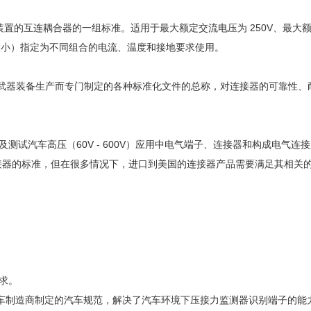
锁扣装置的互连耦合器的一组标准。适用于最大额定交流电压为 250V、最大额定交
状和大小）指定为不同组合的电流、温度和接地要求使用。
购和武器装备生产而专门制定的各种标准化文件的总称，对连接器的可靠性
布，涉及测试汽车高压（60V - 600V）应用中电气端子、连接器和构成电
连接器的标准，但在很多情况下，进口到美国的连接器产品需要满足其相关
要求。
主要汽车制造商制定的汽车规范，解决了汽车环境下压接力监测器识别端子的