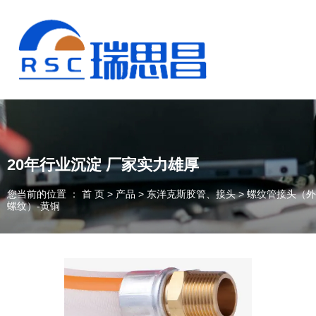
20年行业沉淀 厂家实力雄厚
您当前的位置 ： 首 页
>
产品
>
东洋克斯胶管、接头
>
螺纹管接头（外
螺纹）-黄铜
13925235098