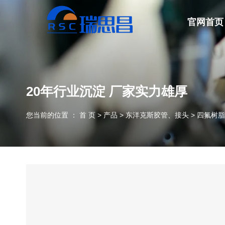
官网首页
20年行业沉淀 厂家实力雄厚
您当前的位置 ： 首 页
>
产品
>
东洋克斯胶管、接头
>
四氟树脂