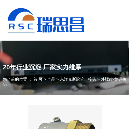
20年行业沉淀 厂家实力雄厚
您当前的位置 ： 首 页
>
产品
>
东洋克斯胶管、接头
>
外螺纹-黄铜接
头
13925235098