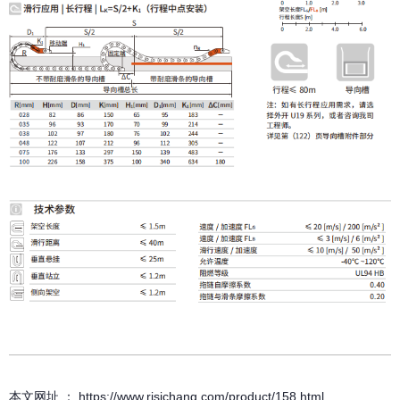
本文网址 ： https://www.risichang.com/product/158.html