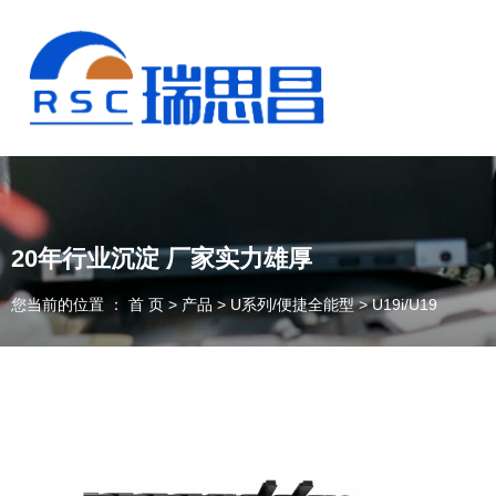
20年行业沉淀 厂家实力雄厚
您当前的位置 ： 首 页
>
产品
>
U系列/便捷全能型
>
U19i/U19
13925235098