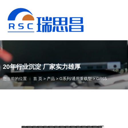
20年行业沉淀 厂家实力雄厚
您当前的位置 ： 首 页
>
产品
>
G系列/通用重载型
>
GR65
13925235098