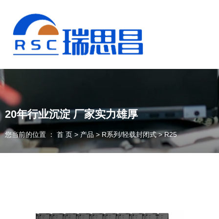
20年行业沉淀 厂家实力雄厚
您当前的位置 ： 首 页
>
产品
>
R系列/轻载封闭式
>
R25
13925235098