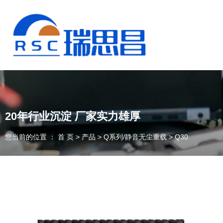
20年行业沉淀 厂家实力雄厚
您当前的位置 ： 首 页
>
产品
>
Q系列/静音无尘重载
>
Q30
13925235098