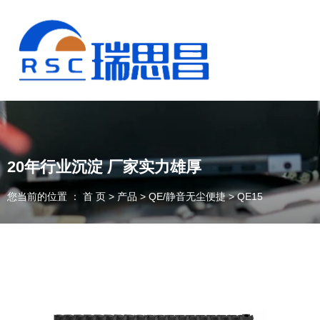
20年行业沉淀 厂家实力雄厚
您当前的位置 ： 首 页
>
产品
>
QE/静音无尘便捷
>
QE15
13925235098