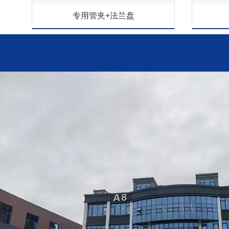
专用管夹+法兰盘