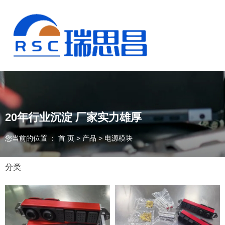
20年行业沉淀 厂家实力雄厚
您当前的位置 ： 首 页
>
产品
>
电源模块
分类
13925235098